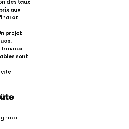
ion des taux 
rix aux 
inal et 
n projet 
ues, 
 travaux 
ables sont 
vite. 
ûte 
ignaux 