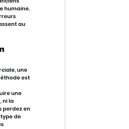
anciens 
re humaine. 
rreurs 
passent au 
n 
ciale, une 
méthode est 
ire une 
ni la 
s perdez en 
type de 
s 