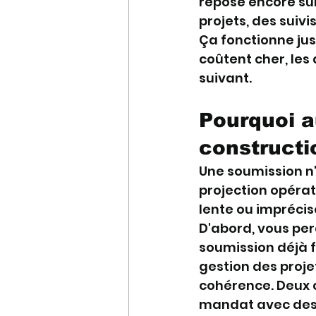
repose encore sur 
projets, des suiv
Ça fonctionne jus
coûtent cher, les 
suivant.
Pourquoi a
constructi
Une soumission n'
projection opérat
lente ou imprécise
D'abord, vous pe
soumission déjà fa
gestion des projet
cohérence. Deux 
mandat avec des 