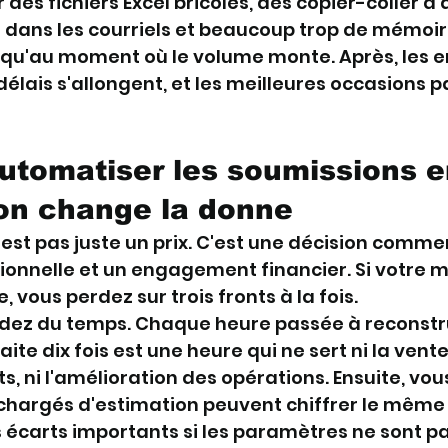
des fichiers Excel bricolés, des copier-coller d'
is dans les courriels et beaucoup trop de mémoi
qu'au moment où le volume monte. Après, les e
délais s'allongent, et les meilleures occasions 
utomatiser les soumissions e
on change la donne
est pas juste un prix. C'est une décision commer
ionnelle et un engagement financier. Si votre 
, vous perdez sur trois fronts à la fois.
rdez du temps. Chaque heure passée à reconstru
ite dix fois est une heure qui ne sert ni la vente, 
s, ni l'amélioration des opérations. Ensuite, vou
chargés d'estimation peuvent chiffrer le même 
écarts importants si les paramètres ne sont pa