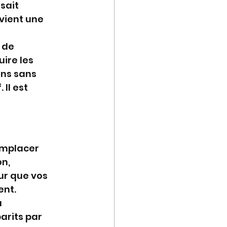
sait 
vient une 
 de 
ire les 
ns sans 
Il est 
emplacer 
n, 
ur que vos 
ent.
 
arits par 