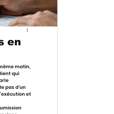
s en
 même matin, 
ient qui 
arle 
le pas d'un 
'exécution et 
oumission 