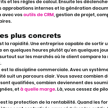
ts et les règles de calcul. Ensuite les déclenche
s approbations internes et la génération docum
on avec vos 
outils de CRM
, gestion de projet, comp
aires.
les plus concrets
t la rapidité. Une entreprise capable de sortir u
 en quelques heures plutôt qu'en quelques jour
surtout sur les marchés où le client compare la 
.
est la discipline commerciale. Avec un système 
té suit un parcours clair. Vous savez combien
sont qualifiées, combien deviennent des soumis
nées, et 
à quelle marge
. Là, vous cessez de pilo
est la protection de la rentabilité. Quand les for