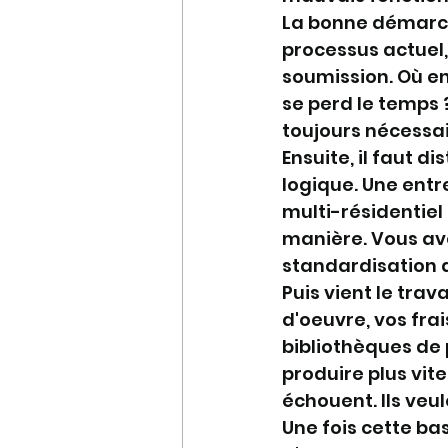
La bonne démarche
processus actuel,
soumission. Où en
se perd le temps 
toujours nécessai
Ensuite, il faut d
logique. Une entr
multi-résidentiel 
manière. Vous ave
standardisation 
Puis vient le trav
d'oeuvre, vos frai
bibliothèques de 
produire plus vit
échouent. Ils veu
Une fois cette ba