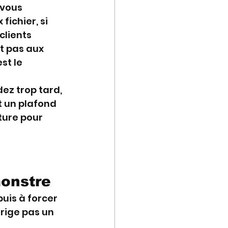
 vous 
ichier, si 
clients 
t pas aux 
st le 
ez trop tard, 
 un plafond 
ture pour 
monstre
uis à forcer 
rrige pas un 