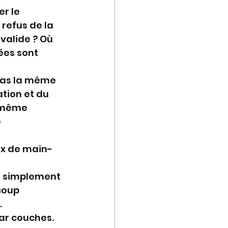
r le 
refus de la 
valide ? Où 
ées sont 
 pas la même 
tion et du 
a même 
 
aux de main-
a simplement 
coup 
.
ar couches. 