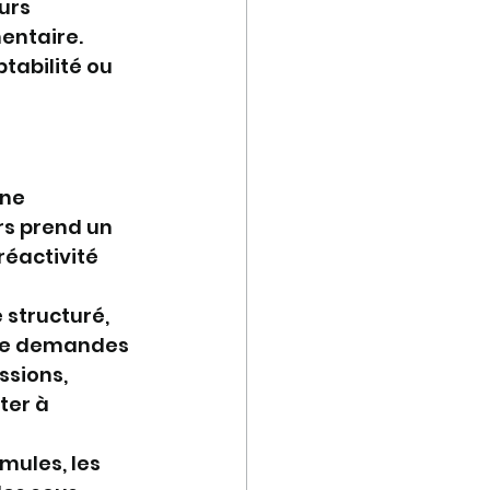
urs 
entaire. 
tabilité ou 
ne 
s prend un 
réactivité 
structuré, 
 de demandes 
sions, 
ter à 
mules, les 