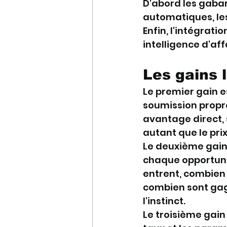
D'abord les gabari
automatiques, le
Enfin, l'intégrati
intelligence d'aff
Les gains 
Le premier gain es
soumission propre
avantage direct, 
autant que le prix
Le deuxième gain 
chaque opportuni
entrent, combien 
combien sont gag
l'instinct.
Le troisième gain 