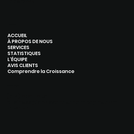
Facebook
MENU
ACCUEIL
À PROPOS DE NOUS
SERVICES
STATISTIQUES
L'ÉQUIPE
AVIS CLIENTS
Comprendre la Croissance
CONTACT
(514) 808-1896‬
business@croissancechampagne.com
Rawdon