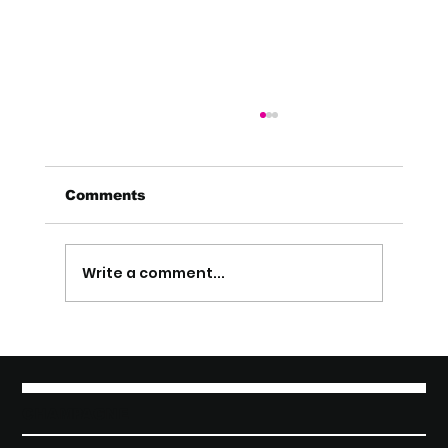
Comments
Write a comment...
7 leviers de performance
opérationnelle construction
CHAMPAGNE