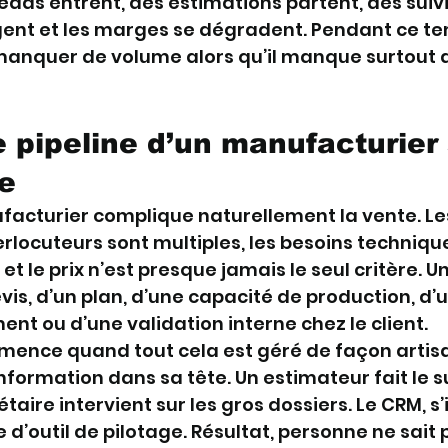
ds entrent, des estimations partent, des suivi
ngent et les marges se dégradent. Pendant ce tem
anquer de volume alors qu’il manque surtout de
e pipeline d’un manufacturier 
te
acturier complique naturellement la vente. Les
terlocuteurs sont multiples, les besoins techniqu
et le prix n’est presque jamais le seul critère. Un
is, d’un plan, d’une capacité de production, d’u
nt ou d’une validation interne chez le client.
ence quand tout cela est géré de façon artisa
nformation dans sa tête. Un estimateur fait le su
étaire intervient sur les gros dossiers. Le CRM, s’il
e d’outil de pilotage. Résultat, personne ne sait