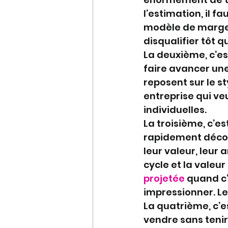
l’estimation, il f
modèle de marge et
disqualifier tôt 
La deuxième, c’e
faire avancer une
reposent sur le s
entreprise qui ve
individuelles.
La troisième, c’es
rapidement décora
leur valeur, leur
cycle et la valeu
projetée
 quand c’
impressionner. Le
La quatrième, c’e
vendre sans tenir