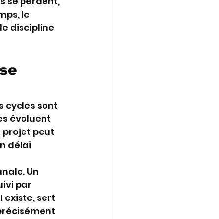
s se perdent, 
ps, le 
 discipline 
se 
 cycles sont 
es évoluent 
 projet peut 
n délai 
nale. Un 
ivi par 
 existe, sert 
 précisément 