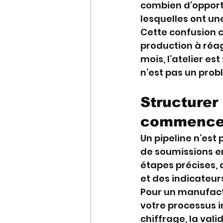
combien d’opportu
lesquelles ont un
Cette confusion co
production à réagi
mois, l’atelier e
n’est pas un prob
Structurer
commence p
Un pipeline n’est 
de soumissions e
étapes précises, d
et des indicateurs
Pour un manufactur
votre processus in
chiffrage, la vali