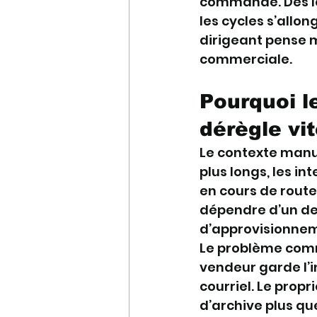
commande. Des lea
les cycles s’allo
dirigeant pense m
commerciale.
Pourquoi l
dérègle vi
Le contexte manuf
plus longs, les in
en cours de route 
dépendre d’un dev
d’approvisionneme
Le problème comm
vendeur garde l’i
courriel. Le propri
d’archive plus qu