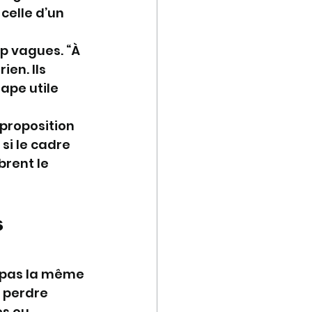
celle d’un 
p vagues. “À 
ien. Ils 
ape utile 
proposition 
 si le cadre 
rent le 
 
t pas la même 
 perdre 
s ou 