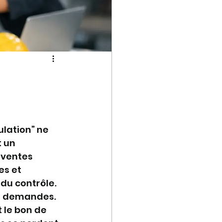
lation” ne 
 un 
 ventes 
es et 
 du contrôle.
de demandes. 
 le bon de 