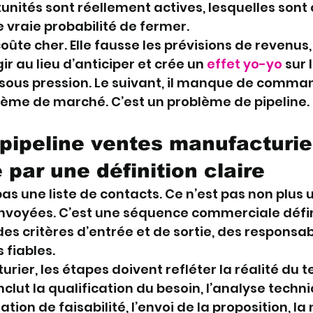
nités sont réellement actives, lesquelles sont qu
e vraie probabilité de fermer.
ûte cher. Elle fausse les prévisions de revenus,
r au lieu d’anticiper et crée un 
effet yo-yo
 sur 
st sous pression. Le suivant, il manque de comma
lème de marché. C’est un problème de pipeline.
 pipeline ventes manufacturie
ar une définition claire
pas une liste de contacts. Ce n’est pas non plus 
nvoyées. C’est une séquence commerciale défin
es critères d’entrée et de sortie, des responsabi
 fiables.
ier, les étapes doivent refléter la réalité du ter
clut la qualification du besoin, l’analyse techniq
dation de faisabilité, l’envoi de la proposition, la