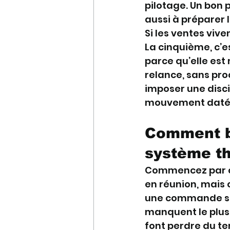
pilotage. Un bon p
aussi à préparer l
Si les ventes vive
La cinquième, c’e
parce qu’elle est
relance, sans proc
imposer une disci
mouvement daté 
Comment bâ
système t
Commencez par car
en réunion, mais
une commande sig
manquent le plus 
font perdre du te