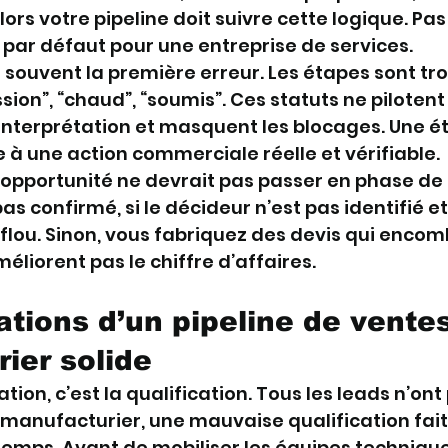
lors votre pipeline doit suivre cette logique. Pas 
é par défaut pour une entreprise de services.
t souvent la première erreur. Les étapes sont tro
sion”, “chaud”, “soumis”. Ces statuts ne pilotent r
l’interprétation et masquent les blocages. Une ét
 à une action commerciale réelle et vérifiable.
opportunité ne devrait pas passer en phase de 
pas confirmé, si le décideur n’est pas identifié et
flou. Sinon, vous fabriquez des devis qui encomb
éliorent pas le chiffre d’affaires.
ations d’un pipeline de ventes
ier solide
tion, c’est la qualification. Tous les leads n’on
e manufacturier, une mauvaise qualification fait
mps. Avant de mobiliser les équipes technique