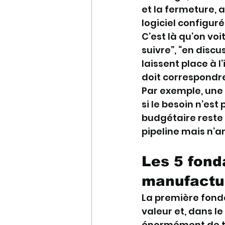
et la fermeture, a
logiciel configur
C’est là qu’on voi
suivre”, “en discus
laissent place à 
doit correspondre
Par exemple, une 
si le besoin n’est 
budgétaire reste 
pipeline mais n’am
Les 5 fond
manufactur
La première fonda
valeur et, dans l
énormément de te