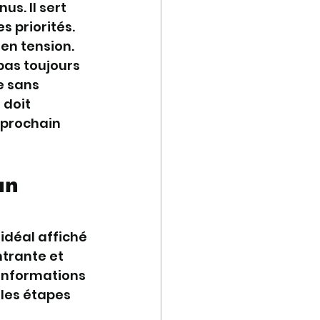
s. Il sert 
s priorités. 
 en tension.
pas toujours 
e sans 
 doit 
 prochain 
un 
idéal affiché 
trante et 
informations 
lles étapes 