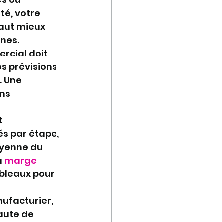
té, votre 
vaut mieux 
ines.
rcial doit 
s prévisions 
. Une 
ns 
 
s par étape, 
oyenne du 
 
marge 
ableaux pour 
ufacturier, 
aute de 