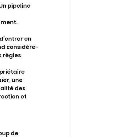
Un pipeline 
 
ement. 
d’entrer en 
and considère-
 règles 
priétaire 
ier, une 
alité des 
rection et 
oup de 