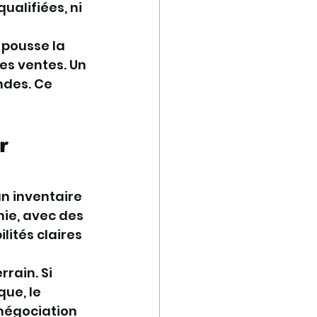
alifiées, ni 
 pousse la 
les ventes. Un 
ndes. Ce 
r 
un inventaire 
ie, avec des 
lités claires 
rain. Si 
ue, le 
 négociation 