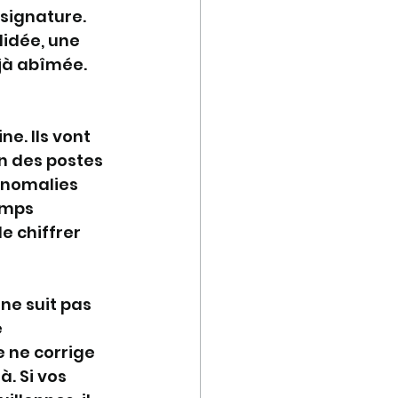
signature. 
idée, une 
jà abîmée. 
e. Ils vont 
n des postes 
anomalies 
emps 
e chiffrer 
 ne suit pas 
 
 ne corrige 
. Si vos 