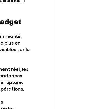
llonnes, il 
gadget
 réalité, 
e plus en 
isibles sur le 
nt réel, les 
épendances 
de rupture. 
opérations.
s 
un lot 