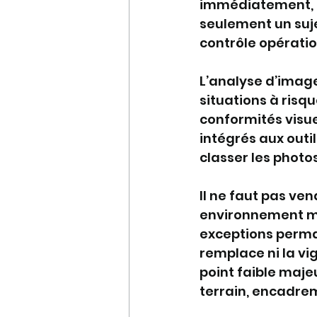
immédiatement, pa
seulement un suje
contrôle opératio
L’analyse d’image
situations à risq
conformités visue
intégrés aux outil
classer les photos
Il ne faut pas ve
environnement mo
exceptions permane
remplace ni la vig
point faible maje
terrain, encadrem