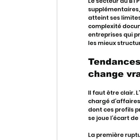
Le secteur du BTP
supplémentaires, 
atteint ses limite
complexité docume
entreprises qui p
les mieux structur
Tendances 
change vr
Il faut être clair
chargé d’affaires
dont ces profils p
se joue l’écart d
La première ruptu