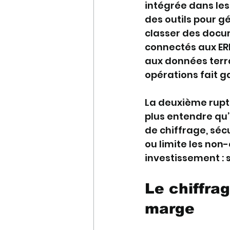
intégrée dans les 
des outils pour g
classer des docum
connectés aux ERP,
aux données terra
opérations fait g
La deuxième ruptur
plus entendre qu’un
de chiffrage, séc
ou limite les non
investissement : s
Le chiffrag
marge