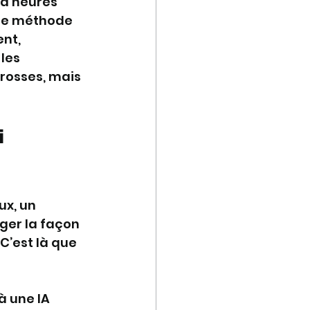
 d’heures 
tte méthode 
nt, 
les 
rosses, mais 
 
ux, un 
ger la façon 
C’est là que 
à une IA 