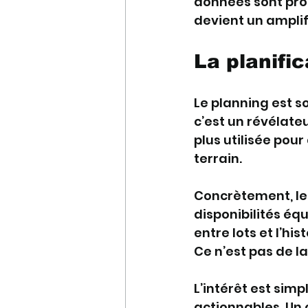
données sont propr
devient un amplif
La planific
Le planning est s
c’est un révélateu
plus utilisée pour
terrain.
Concrètement, les
disponibilités éq
entre lots et l’hi
Ce n’est pas de l
L’intérêt est simpl
actionnables. Un 