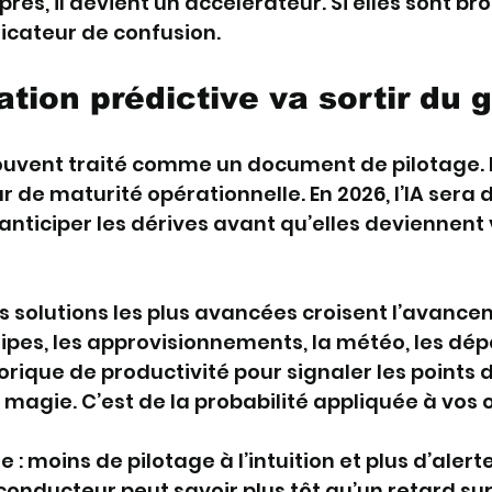
es, il devient un accélérateur. Si elles sont broui
icateur de confusion.
ation prédictive va sortir du 
ouvent traité comme un document de pilotage. En
r de maturité opérationnelle. En 2026, l’IA sera d
 anticiper les dérives avant qu’elles deviennent v
 solutions les plus avancées croisent l’avanceme
uipes, les approvisionnements, la météo, les d
storique de productivité pour signaler les points 
a magie. C’est de la probabilité appliquée à vos 
e : moins de pilotage à l’intuition et plus d’alerte
conducteur peut savoir plus tôt qu’un retard sur 