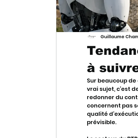
Guillaume Cha
Tendan
à suivr
Sur beaucoup de ch
vrai sujet, c’est 
redonner du contr
concernent pas se
qualité d’exécuti
prévisible.