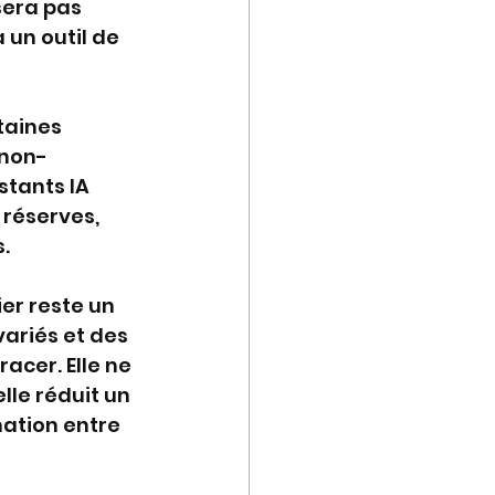
sera pas 
 un outil de 
taines 
 non-
tants IA 
 réserves, 
s.
er reste un 
ariés et des 
acer. Elle ne 
lle réduit un 
ation entre 