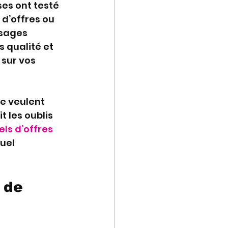
ses ont testé 
d’offres ou 
usages 
s qualité et 
sur vos 
ne veulent 
t les oublis 
ls d’offres
uel 
 de 