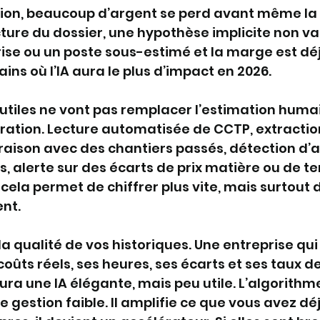
tion, beaucoup d’argent se perd avant même la 
ure du dossier, une hypothèse implicite non val
ise ou un poste sous-estimé et la marge est dé
rains où l’IA aura le plus d’impact en 2026.
s utiles ne vont pas remplacer l’estimation humain
paration. Lecture automatisée de CCTP, extractio
raison avec des chantiers passés, détection d’
s, alerte sur des écarts de prix matière ou de t
 cela permet de chiffrer plus vite, mais surtout d
nt.
t la qualité de vos historiques. Une entreprise qui
oûts réels, ses heures, ses écarts et ses taux de
ra une IA élégante, mais peu utile. L’algorithme
gestion faible. Il amplifie ce que vous avez déjà