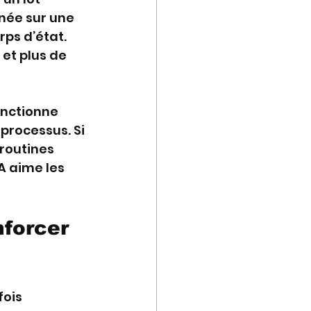
née sur une 
ps d’état. 
 et plus de 
onctionne 
processus. Si 
routines 
A aime les 
nforcer 
ois 