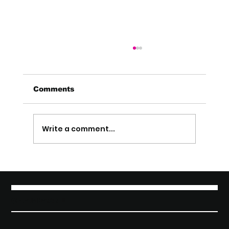
Comments
Write a comment...
Embaucher un directeur des
ventes en construction
CHAMPAGNE