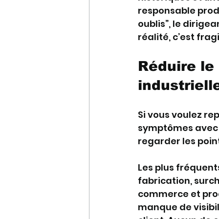
responsable produ
oublis”, le dirige
réalité, c’est fra
Réduire le
industriel
Si vous voulez re
symptômes avec pr
regarder les poin
Les plus fréquents
fabrication, surch
commerce et prod
manque de visibili