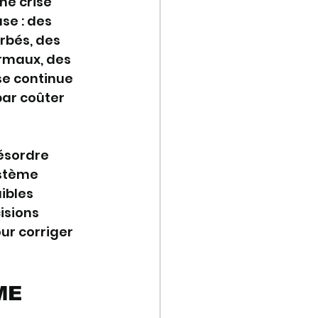
ne crise 
se : des 
bés, des 
ormaux, des 
se continue 
par coûter 
ésordre 
ystème 
ibles 
isions 
ur corriger 
ME 