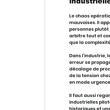
industriell
Le chaos opérati
mauvaises. Il app
personnes plutôt 
arbitre tout et co
que la complexit
Dans l’industrie, 
erreur se propage
décalage de produ
de la tension chez 
en mode urgence.
Il faut aussi reg
industrielles pil
historiques et un