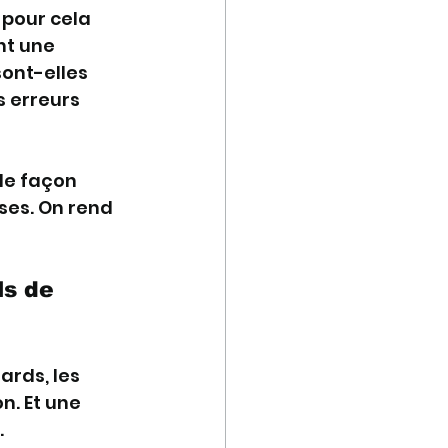
 pour cela 
nt une 
ont-elles 
s erreurs 
de façon 
ses. On rend 
s de 
ards, les 
n. Et une 
.