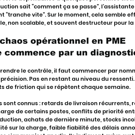
ction sait “comment ça se passe”, l’assistante 
ant “tranche vite”. Sur le moment, cela semble eff
gile, non scalable, et souvent destructeur pour la 
 chaos opérationnel en PME 
le commence par un diagnosti
prendre le contrôle, il faut commencer par nomm
écision. Pas en restant au niveau du ressenti. I
ts de friction qui se répètent chaque semaine.
 sont connus : retards de livraison récurrents, r
arge de certains postes, conflits de priorité ent
uction, achats de dernière minute, stocks inco
té sur la charge, faible fiabilité des délais ann