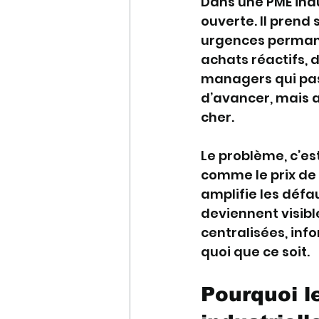
Dans une PME indu
ouverte. Il prend
urgences permane
achats réactifs, 
managers qui pass
d’avancer, mais au
cher.
Le problème, c’es
comme le prix de 
amplifie les défau
deviennent visibl
centralisées, inf
quoi que ce soit.
Pourquoi le