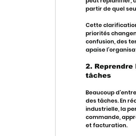
peut replanifier,
partir de quel seu
Cette clarificatio
priorités changent
confusion, des ten
apaise l’organisati
2. Reprendre l
tâches
Beaucoup d’entrep
des tâches. En réa
industrielle, la 
commande, approv
et facturation.