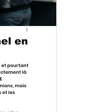
el en
 et pourtant 
actement là 
E 
nions, mais 
et les 