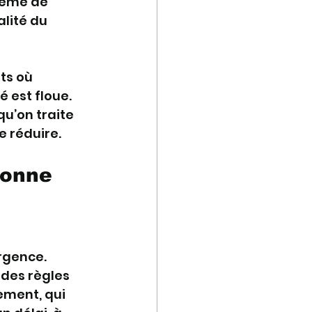
tème de 
lité du 
ts où 
é est floue. 
u’on traite 
e réduire.
donne
rgence. 
r des règles 
ement, qui 