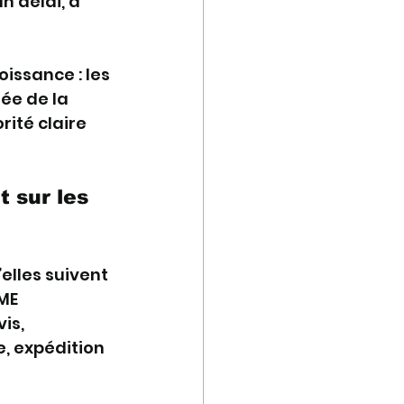
 délai, à 
issance : les 
ée de la 
rité claire 
 sur les 
lles suivent 
ME 
is, 
, expédition 