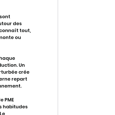
sont 
utour des 
connaît tout, 
 monte ou 
 chaque 
uction. Un 
rturbée crée 
terne repart 
onnement.
de PME 
es habitudes 
Le 