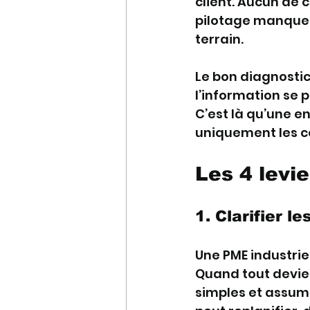
client. Aucun de 
pilotage manque, o
terrain.
Le bon diagnostic 
l’information se p
C’est là qu’une e
uniquement les co
Les 4 levi
1. Clarifier l
Une PME industrie
Quand tout devient 
simples et assumé