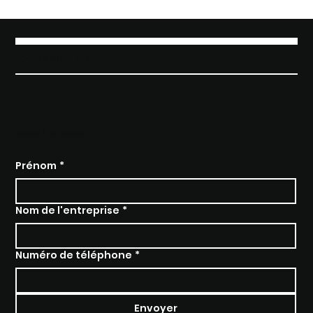
Embaucher un directeur des
ventes en construction
CHAMPAGNE
PARLER À UN EXPERT
Prénom
*
Nom de l'entreprise
*
Numéro de téléphone
*
Envoyer