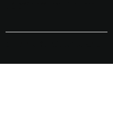
business@croissancechampagne.com
Rawdon
Politique de
© 2025 bâti par Champagne I
confidentialité
Architecte de Votre Croissance