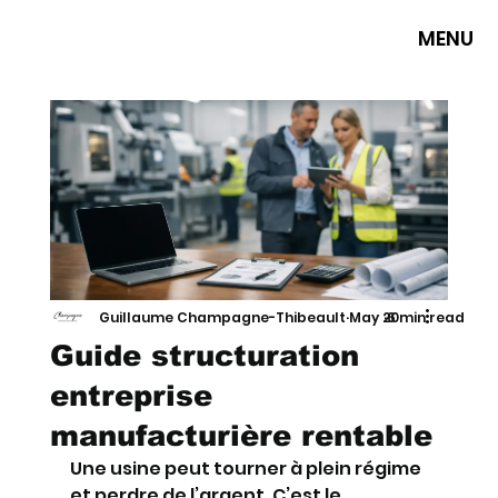
MENU
Guillaume Champagne-Thibeault
May 20
6 min read
Guide structuration
entreprise
manufacturière rentable
Une usine peut tourner à plein régime 
et perdre de l’argent. C’est le 