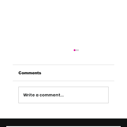
Comments
Write a comment...
7 leviers de performance
opérationnelle construction