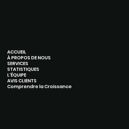
Instagram
Tiktok
Facebook
MENU
ACCUEIL
À PROPOS DE NOUS
SERVICES
STATISTIQUES
L'ÉQUIPE
AVIS CLIENTS
Comprendre la Croissance
CONTACT
(514) 808-1896‬
business@croissancechampagne.com
Rawdon