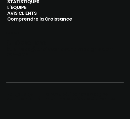
STATISTIQUES
L'ÉQUIPE
AVIS CLIENTS
Comprendre la Croissance
CONTACT
(514) 808-1896‬
business@croissancechampagne.com
Rawdon
Politique de
© 2025 bâti par Champagne I
confidentialité
Architecte de Votre Croissance