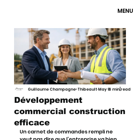
MENU
Guillaume Champagne-Thibeault
May 9
6 min read
Développement
commercial construction
efficace
Un carnet de commandes rempli ne 
veut pas dire que l’entreprise va bien. 