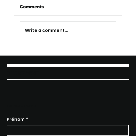
Comments
Write a comment...
Embaucher un directeur des
ventes en construction
CHAMPAGNE
PARLER À UN EXPERT
Prénom
*