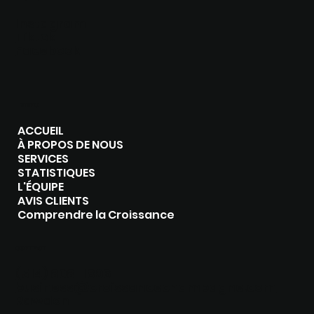
Instagram
Tiktok
Facebook
MENU
ACCUEIL
À PROPOS DE NOUS
SERVICES
STATISTIQUES
L'ÉQUIPE
AVIS CLIENTS
Comprendre la Croissance
CONTACT
(514) 808-1896‬
business@croissancechampagne.com
Rawdon