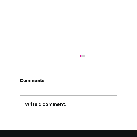
Comments
Write a comment...
7 leviers de performance
opérationnelle construction