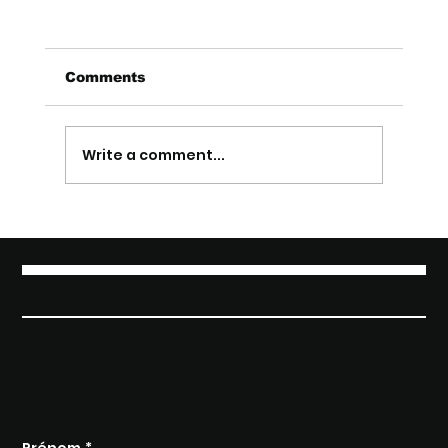
Comments
Write a comment...
Processus de vente en
construction : 7 étapes
CHAMPAGNE
PARLER À UN EXPERT
Prénom
*