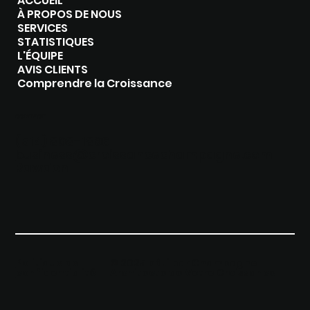
ACCUEIL
À PROPOS DE NOUS
SERVICES
STATISTIQUES
L'ÉQUIPE
AVIS CLIENTS
Comprendre la Croissance
CONTACT
(514) 808-1896‬
business@croissancechampagne.com
Rawdon
Politique de
© 2025 bâti par Champagne I
confidentialité
Architecte de Votre Croissance