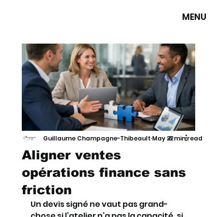
MENU
Guillaume Champagne-Thibeault
May 22
6 min read
Aligner ventes
opérations finance sans
friction
Un devis signé ne vaut pas grand-
chose si l’atelier n’a pas la capacité, si 